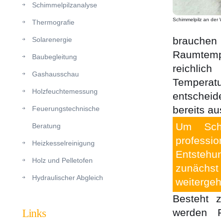
Schimmelpilzanalyse
Schimmelpilz an der
Thermografie
brauchen 
Solarenergie
Raumtempe
Baubegleitung
reichlic
Gashausschau
Temperatu
Holzfeuchtemessung
entscheid
bereits a
Feuerungstechnische
Um Schi
Beratung
professio
Heizkesselreinigung
Entstehu
Holz und Pelletofen
zunächs
Hydraulischer Abgleich
weiterge
Besteht z
werden F
Links