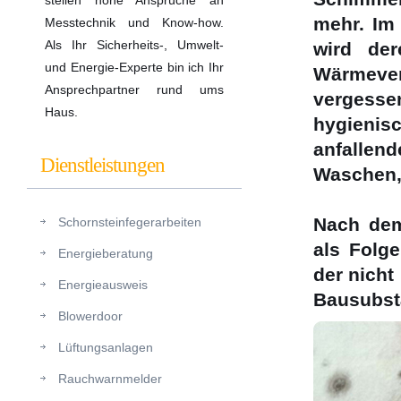
stellen hohe Ansprüche an
mehr. Im
Messtechnik und Know-how.
Als Ihr Sicherheits-, Umwelt-
wird der
und Energie-Experte bin ich Ihr
Wärmeve
Ansprechpartner rund ums
vergess
Haus.
hygienis
anfalle
Dienstleistungen
Waschen, 
Nach dem
Schornsteinfegerarbeiten
als Folge
Energieberatung
der nicht
Energieausweis
Bausubsta
Blowerdoor
Lüftungsanlagen
Rauchwarnmelder